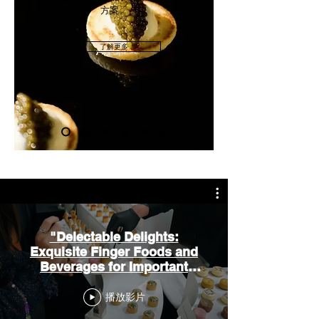
方案。
了解更多
"Delectable Delights:
Exquisite Finger Foods and
Beverages for Important
Social Gatherings"
播放影片